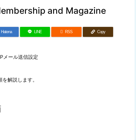
ership and Magazine
Hatena
LINE

RSS
Copy
順を解説します。
面