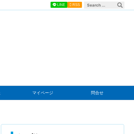
LINE

RSS
報
マイページ
問合せ