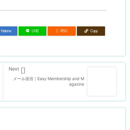
Hatena
LINE

RSS
Copy

Next
メール送信｜Easy Membership and M
agazine