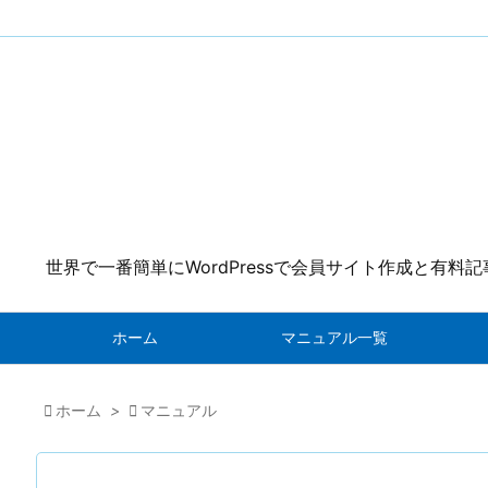
世界で一番簡単にWordPressで会員サイト作成と有料
ホーム
マニュアル一覧

ホーム
>

マニュアル